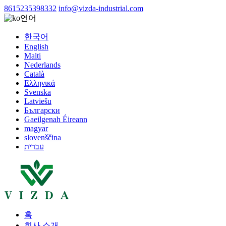
8615235398332
info@vizda-industrial.com
언어
한국어
English
Malti
Nederlands
Català
Ελληνικά
Svenska
Latviešu
Български
Gaeilgenah Éireann
magyar
slovenščina
עברית
홈
회사 소개