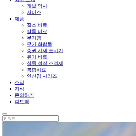
개발 역사
서비스
제품
질소 비료
칼륨 비료
무기염
무기 화합물
증권 시세 표시기
유기 비료
식물 성장 조절제
복합비료
인산염 시리즈
소식
지식
문의하기
피드백