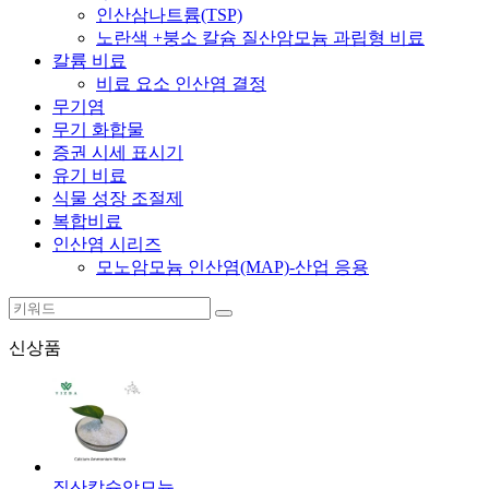
인산삼나트륨(TSP)
노란색 +붕소 칼슘 질산암모늄 과립형 비료
칼륨 비료
비료 요소 인산염 결정
무기염
무기 화합물
증권 시세 표시기
유기 비료
식물 성장 조절제
복합비료
인산염 시리즈
모노암모늄 인산염(MAP)-산업 응용
신상품
질산칼슘암모늄