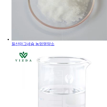
질산마그네슘 농업영양소