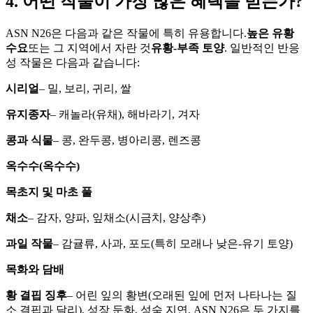
4. 어떤 작물이 가장 많은 혜택을 받는가?
ASN N26은 다음과 같은 작물에 특히 유용합니다.
높은 유황
수요
또는 그 지역에서 자란 것
유황-부족 토양
. 일반적인 반응
성 작물은 다음과 같습니다:
시리얼
– 밀, 보리, 귀리, 쌀
유지종자
– 캐놀라(유채), 해바라기, 겨자
콩과 식물
– 콩, 완두콩, 병아리콩, 렌즈콩
옥수수(옥수수)
목초지 및 마초 풀
채소
– 감자, 양파, 잎채소(시금치, 양상추)
과일 작물
– 감귤류, 사과, 포도(특히 모래나 낮은-유기 토양)
목화와 담배
황 결핍 징후
– 어린 잎의 황변(오래된 잎에 먼저 나타나는 질
소 결핍과 달리), 성장 둔화, 성숙 지연. ASN N26은 두 가지를