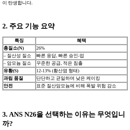
이 탄생합니다.
2. 주요 기능 요약
특징
혜택
총질소(N)
26%
– 질산성 질소
빠른 응답, 빠른 승인-업
– 암모늄 질소
꾸준한 공급, 적은 침출
유황(S)
12-13% (황산염 형태)
과립 품질
단단하고 균일하며 낮은 케이킹
안전
표준 질산암모늄에 비해 폭발 위험 감소
3. ANS N26을 선택하는 이유는 무엇입니
까?